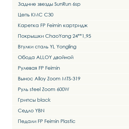
Задние звезды SunRun 6sp
Цепь KMC C30
Каретка FP Feimin картридж
Покрышки ChaoYang 24**1,95
Втулки сталь YL Yongling
Обода ALLOY двойной
Рулевая FP Feimin
Вынос Alloy Zoom MTS-319
Руль steel Zoom 600W
Грипсы black
Седло YBN
Педали FP Feimin Plastic