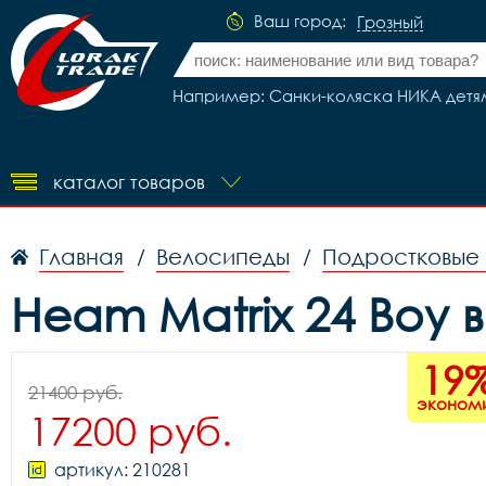
Ваш город:
Грозный
Например: Санки-коляска НИКА детям
каталог товаров
Главная
Велосипеды
Подростковые
/
/
Heam Matrix 24 Boy 
19
21400 руб.
эконом
17200 руб.
артикул: 210281