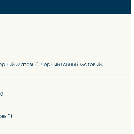
ерный матовый, черный+синий матовый,
50
овый)