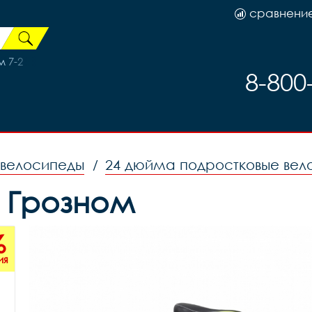
сравнени
 7-2
8-800
 велосипеды
24 дюйма подростковые вел
/
в Грозном
%
ия