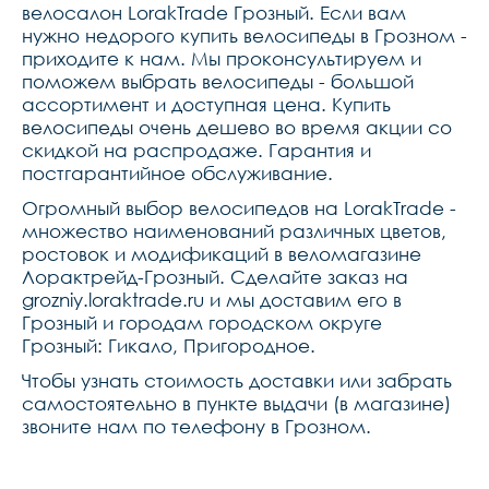
хомутcube varioclose, 
велосалон LorakTrade Грозный. Если вам
31.8mm,цепьkmc 
нужно недорого купить велосипеды в Грозном -
x10,кассетаsunrace csm52, 
11-46t,педалиcube pp 
приходите к нам. Мы проконсультируем и
mtb,рулевая колонкаcube 
поможем выбрать велосипеды - большой
fph868, top 1 18quot, 
bottom 1 12quot, semi-
ассортимент и доступная цена. Купить
integrated,вес13,9 kg
велосипеды очень дешево во время акции со
скидкой на распродаже. Гарантия и
постгарантийное обслуживание.
Огромный выбор велосипедов на LorakTrade -
множество наименований различных цветов,
ростовок и модификаций в веломагазине
Лорактрейд-Грозный. Сделайте заказ на
grozniy.loraktrade.ru и мы доставим его в
Грозный и городам городском округе
Грозный: Гикало, Пригородное.
Чтобы узнать стоимость доставки или забрать
самостоятельно в пункте выдачи (в магазине)
звоните нам по телефону в Грозном.