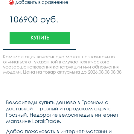
pp mtb,обода:cube zx20, 
добавить в сравнение
механический,диаметр 
32h, disc,втулки:shimano 
колес: 29,mount brake, sic 
tx505, qr, 
mount, fm kickstand 
centerlock,название 
106900 руб.
mount,вилкаsr suntour xcm 
модели:aim slx 
disc, 100mm, remote 
29,покрышки:schwalbe 
lockout,системаacid mtb 
smart sam, active, 
alloy 32t,ободаcube zx20, 
2.25,модельный ряд:
32h, disc,тормозаshimano 
КУПИТЬ
br-mt200ur300, hydr. disc 
brake, pmfm 160160,задний 
переключательshimano 
deore rd-m5120-sgs, 10-
Комплектация велосипеда может незначительно
speed,шифтерыshimano 
отличаться от указанной в случае технического
deore sl-m4100, rapidfire-
усовершенствования конструкции или обновления
plus,покрышкиschwalbe 
smart sam, active, 
модели. Цена на товар актуальна до 2026.08.08 08:38
2.25,передняя 
втулкаshimano hb-tx505, qr, 
centerlock,задняя 
втулкаshimano fh-tx505, qr, 
centerlock,рульcube rise 
trail bar, 680mm,грипсыacid 
Велосипеды купить дешево в Грозном с
react,выносcube 
performance stem pro, 
доставкой - Грозный и городском округе
31.8mm,седлоnatural fit 
Грозный. Недорогие велосипеды в интернет
venec lite,подседельный 
магазине LorakTrade.
штырьcube performance 
post, 
27.2mm,подседельный 
Добро пожаловать в интернет-магазин и