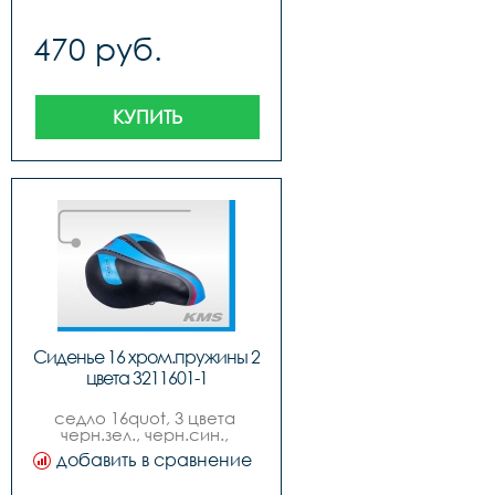
470 руб.
КУПИТЬ
Сиденье 16 хром.пружины 2 
цвета 3211601-1
седло 16quot, 3 цвета 
черн.зел., черн.син., 
черн.красн., хром. 
добавить в сравнение
пружины, new model.