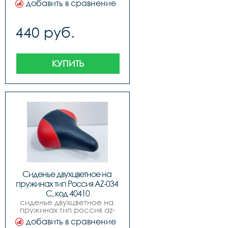
добавить в сравнение
440 руб.
КУПИТЬ
Сиденье двухцветное на 
пружинах тип Россия AZ-034 
C, код 40410
сиденье двухцветное на 
пружинах тип россия az-
034 c, код.40410
добавить в сравнение