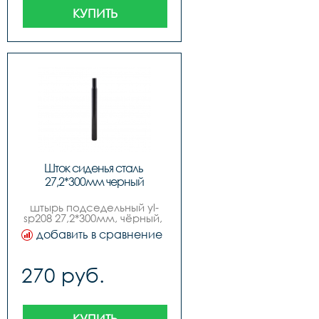
КУПИТЬ
Шток сиденья сталь 
27,2*300мм черный
штырь подседельный yl-
sp208 27,2*300мм, чёрный, 
сталь
добавить в сравнение
270 руб.
КУПИТЬ