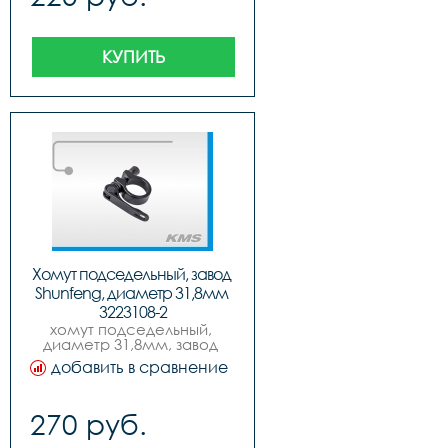
КУПИТЬ
Хомут подседельный, завод 
Shunfeng, диаметр 31,8мм 
3223108-2
хомут подседельный, 
диаметр 31,8мм, завод 
shunfeng.
добавить в сравнение
270 руб.