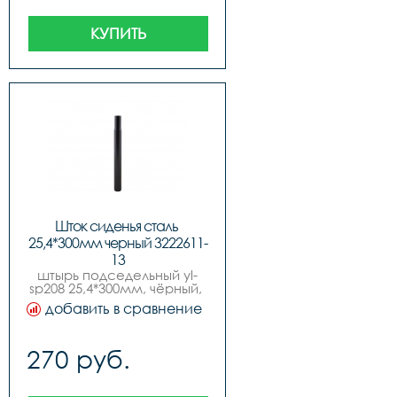
КУПИТЬ
Шток сиденья сталь 
25,4*300мм черный 3222611-
13
штырь подседельный yl-
sp208 25,4*300мм, чёрный, 
сталь
добавить в сравнение
270 руб.